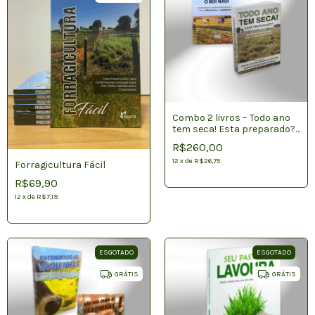
Combo 2 livros – Todo ano
tem seca! Esta preparado?
+Na seca o pasto pode
R$260,00
secar, mas o boi não!
12
x
de
R$26,75
Forragicultura Fácil
R$69,90
12
x
de
R$7,19
ESGOTADO
ESGOTADO
GRÁTIS
GRÁTIS