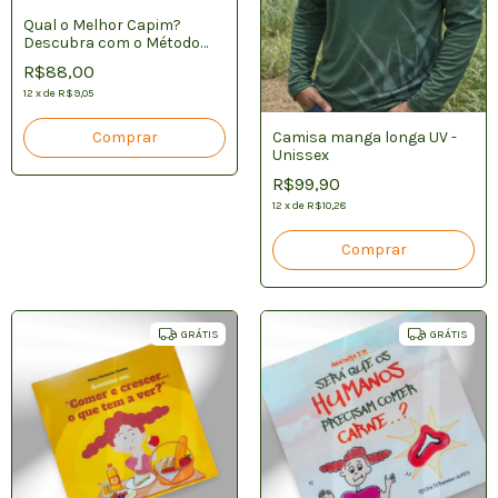
Qual o Melhor Capim?
Descubra com o Método
CAPIM
R$88,00
12
x
de
R$9,05
Camisa manga longa UV -
Unissex
R$99,90
12
x
de
R$10,28
Comprar
GRÁTIS
GRÁTIS