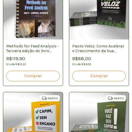
Methods for Feed Analysis -
Pasto Veloz: Como Acelerar
Terceira edição do livro
o Crescimento da Sua
“Métodos de Análise de
Pastagem nas Águas
R$119,90
R$88,00
Alimentos”
12
x
de
R$12,33
12
x
de
R$9,05
GRÁTIS
GRÁTIS