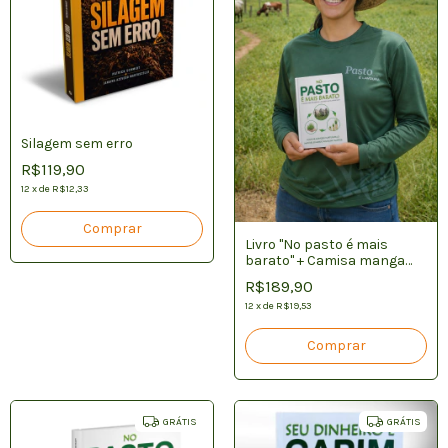
Silagem sem erro
R$119,90
12
x
de
R$12,33
Livro "No pasto é mais
barato" + Camisa manga
longa UV - Unissex
R$189,90
12
x
de
R$19,53
Comprar
GRÁTIS
GRÁTIS